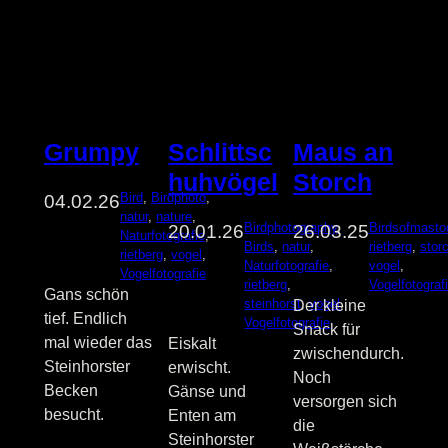
Maus an
Grumpy
Schlittsc
Storch
huhvögel
Bird
, 
Birdphoto
, 
04.02.26
natur
, 
nature
, 
Birdsofmasto
Birdphotography
, 
26.03.25
20.01.26
Naturfotografie
, 
rietberg
, 
stor
Birds
, 
natur
, 
rietberg
, 
vogel
, 
vogel
, 
Naturfotografie
, 
Vogelfotografie
Vogelfotograf
rietberg
, 
Gans schön
steinhorst
, 
vogel
, 
Der kleine
tief. Endlich
Vogelfotografie
Snack für
mal wieder das
Eiskalt
zwischendurch.
Steinhorster
erwischt.
Noch
Becken
Gänse und
versorgen sich
besucht.
Enten am
die
Steinhorster