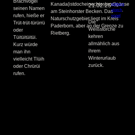
Brachvogel
Kanada(istdocheinechtesland)gänse
rietberg
, 
21.02.25
seinen Namen
storch
, 
am Steinhorster Becken. Das
rufen, hieße er
vogel
Naturschutzgebiet liegt im Kreis
Die
Trüt-trüt-türürrü
Paderborn, aber an der Grenze zu
Weißstörche
oder
Rietberg.
kehren
Tüitüitüitüi.
allmählich aus
Kurz würde
ihrem
man ihn
Winterurlaub
vielleicht Tlüih
zurück.
oder Chrürüi
rufen.