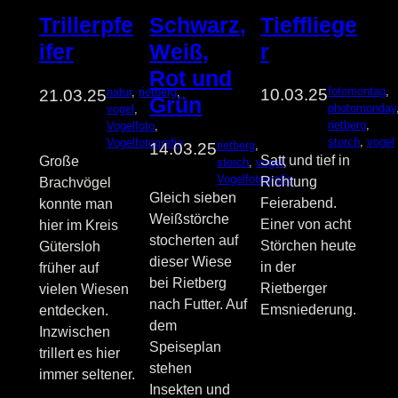
Tieffliege
Trillerpfe
Schwarz,
r
ifer
Weiß,
Rot und
fotomontag
, 
natur
, 
rietberg
, 
10.03.25
21.03.25
Grün
photomonday
vogel
, 
rietberg
, 
Vogelfoto
, 
storch
, 
vogel
Vogelfotografie
rietberg
, 
14.03.25
Satt und tief in
Große
storch
, 
vogel
, 
Vogelfotografie
Richtung
Brachvögel
Gleich sieben
Feierabend.
konnte man
Weißstörche
Einer von acht
hier im Kreis
stocherten auf
Störchen heute
Gütersloh
dieser Wiese
in der
früher auf
bei Rietberg
Rietberger
vielen Wiesen
nach Futter. Auf
Emsniederung.
entdecken.
dem
Inzwischen
Speiseplan
trillert es hier
stehen
immer seltener.
Insekten und