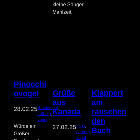
kleine Säuger.
Mahlzeit.
Pinocchi
Klappert
Grüße
ovogel
am
aus
Brachvogel
, 
28.02.25
rauschen
Kanada
rietberg
, 
den
vogel
gans
, 
Würde ein
27.02.25
Bach
rietberg
, 
Großer
vogel