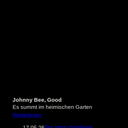
Johnny Bee, Good
Es summt im heimischen Garten
Weiterlesen
17.05.26
Bee
, 
biene
, 
Honigbiene
, 