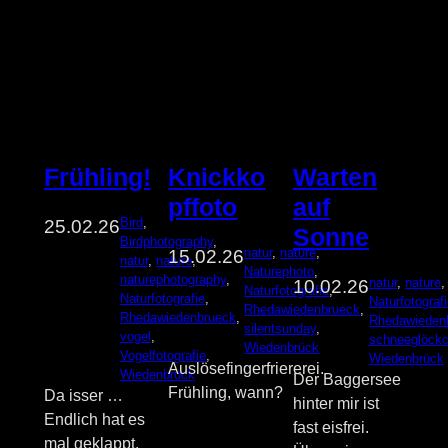
Frühling!
Knickko
Warten
pffoto
auf
Bird
, 
25.02.26
Sonne
Birdphotography
, 
natur
, 
nature
, 
15.02.26
natur
, 
nature
, 
Naturephoto
, 
naturephotography
, 
natur
, 
nature
,
10.02.26
Naturfotografie
, 
Naturfotografie
, 
Naturfotograf
Rhedawiedenbrueck
, 
Rhedawiedenbrueck
, 
Rhedawieden
silentsunday
, 
vogel
, 
schneeglöck
Wiedenbrück
Vogelfotografie
, 
Wiedenbrück
Auslösefingerfriererei.
Wiedenbrück
Der Baggersee
Frühling, wann?
Da isser …
hinter mir ist
Endlich hat es
fast eisfrei.
mal geklappt,