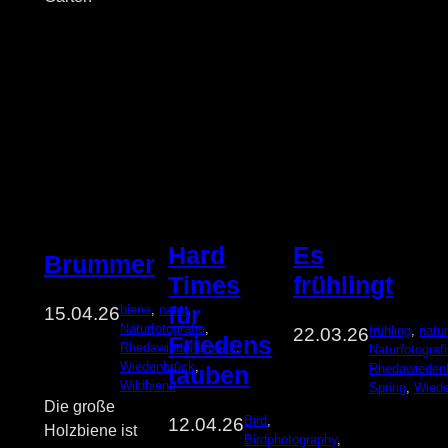
Hard
Es
Brummer
Times
frühlingt
für
biene
, 
natur
, 
15.04.26
Naturfotografie
, 
frühling
, 
natur
22.03.26
Friedens
Rhedawiedenbrueck
, 
Naturfotograf
Wiedenbrück
, 
Rhedawieden
tauben
Wildbiene
Spring
, 
Wied
Die große
Bird
, 
12.04.26
Holzbiene ist
Birdphotography
, 