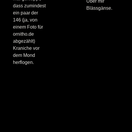
Über mir
dass zumindest
Blässgänse.
ein paar der
146 (ja, von
einem Foto für
ornitho.de
abgezählt)
Kraniche vor
dem Mond
herflogen.