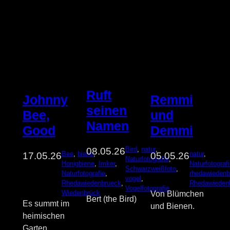
Ruft
Remmi
Johnny
seinen
und
Bee,
Namen
Demmi
Good
Bird
, 
natur
, 
08.05.26
natur
, 
Bee
, 
biene
, 
05.05.26
17.05.26
Naturfotografie
, 
Naturfotograf
Honigbiene
, 
Imker
, 
Schwarzweißfoto
, 
rhedawiedenb
Naturfotografie
, 
vogel
, 
Rhedawieden
Rhedawiedenbrueck
, 
Vogelfotografie
Wiedenbrück
Von Blümchen
Bert (the Bird)
Es summt im
und Bienen.
heimischen
Garten