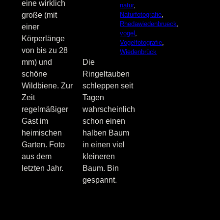
eine wirklich
natur
, 
Naturfotografie
, 
große (mit
Rhedawiedenbrueck
, 
einer
vogel
, 
Körperlänge
Vogelfotografie
, 
von bis zu 28
Wiedenbrück
Die
mm) und
Ringeltauben
schöne
schleppen seit
Wildbiene. Zur
Tagen
Zeit
wahrscheinlich
regelmäßiger
schon einen
Gast im
halben Baum
heimischen
in einen viel
Garten. Foto
kleineren
aus dem
Baum. Bin
letzten Jahr.
gespannt.