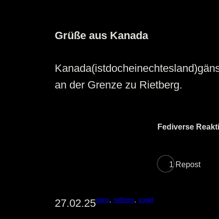
Grüße aus Kanada
Kanada(istdocheinechtesland)gänse
an der Grenze zu Rietberg.
Fediverse Reakt
1 Repost
gans
, 
rietberg
, 
vogel
27.02.25