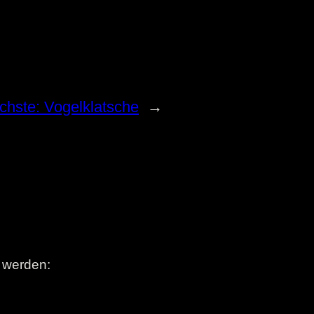
chste:
Vogelklatsche
→
t werden: