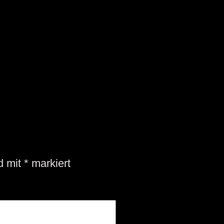
nd mit
*
markiert