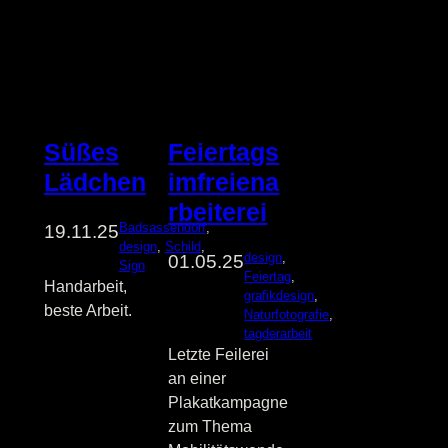
Süßes
Feiertags
Lädchen
imfreiena
rbeiterei
Badsassendorf
, 
19.11.25
design
, 
Schild
, 
design
, 
01.05.25
Sign
Feiertag
, 
Handarbeit,
grafikdesign
, 
beste Arbeit.
Naturfotografie
, 
tagderarbeit
Letzte Feilerei
an einer
Plakatkampagne
zum Thema