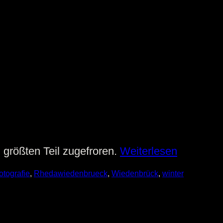
größten Teil zugefroren.
Weiterlesen
otografie
, 
Rhedawiedenbrueck
, 
Wiedenbrück
, 
winter