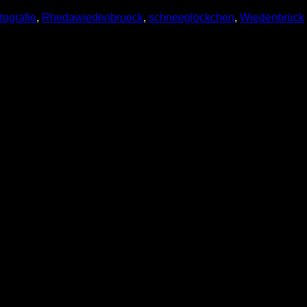
tografie
, 
Rhedawiedenbrueck
, 
schneeglöckchen
, 
Wiedenbrück