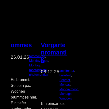
ommes
Vorgarte
nromanti
fotomontag
, 
26.01.26
k
Mondaymood
, 
Montag
, 
montagsfoto
, 
architektur
, 
08.12.25
photomonday
bielefeld
, 
Es brummt.
Fenster
, 
Monday
, 
Seit ein paar
Mondaymood
, 
Wochen
Montage
, 
brummt es hier.
Windows
Ein tiefer
Ein einsames
vibrierender