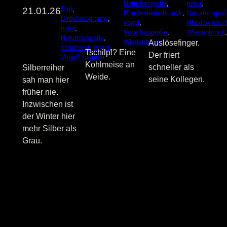
Naturfotografie
, 
natur
, 
Bird
, 
21.01.26
Rhedawiedenbrueck
, 
Naturfotograf
Birdphotography
, 
vogel
, 
Rhedawieden
natur
, 
Vogelfotografie
, 
Wiedenbrück
Naturfotografie
, 
Wiedenbrück
Auslösefinger.
steinhorst
, 
vogel
, 
Tschilp!? Eine
Der friert
Vogelfotografie
Kohlmeise an
schneller als
Silberreiher
Weide.
seine Kollegen.
sah man hier
früher nie.
Inzwischen ist
der Winter hier
mehr Silber als
Grau.