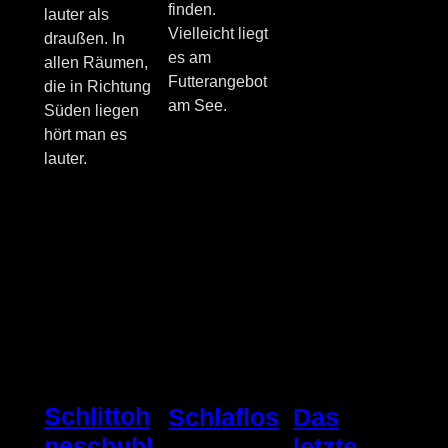
finden.
lauter als
Vielleicht liegt
draußen. In
es am
allen Räumen,
Futterangebot
die in Richtung
am See.
Süden liegen
hört man es
lauter.
Schlittoh
Schlaflos
Das
neschuhl
letzte