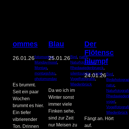
ommes
Der
Blau
Flötensc
fotomontag
, 
Bird
, 
natur
, 
26.01.26
25.01.26
hlumpf
Mondaymood
, 
Naturfotografie
, 
Montag
, 
Rhedawiedenbrueck
, 
montagsfoto
, 
silentsunday
, 
vogel
, 
Bird
, 
24.01.26
photomonday
Vogelfotografie
, 
Birdphotogra
Wiedenbrück
Es brummt.
natur
, 
Da wo ich im
Naturfotograf
Seit ein paar
Rhedawieden
Winter sonst
Wochen
vogel
, 
immer viele
brummt es hier.
Vogelfotograf
Finken sehe,
Ein tiefer
Wiedenbrück
sind zur Zeit
Fängt an. Hört
vibrierender
nur Meisen zu
auf.
Ton. Drinnen