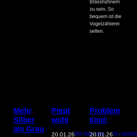
Blässhühnern
zu sein. So
bequem ist die
Vogelzählerei
selten.
Mehr
Piept
Problem
Silber
wohl
kind:
als Grau
Bird
, 
Birds
, 
natur
, 
Eis
, 
Landscha
20.01.26
20.01.26