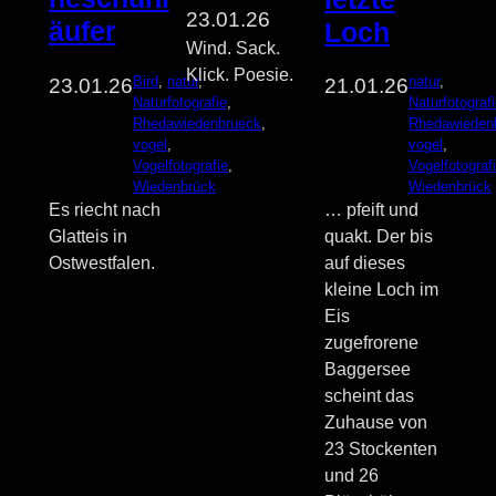
23.01.26
äufer
Loch
Wind. Sack.
Klick. Poesie.
Bird
, 
natur
, 
natur
, 
23.01.26
21.01.26
Naturfotografie
, 
Naturfotograf
Rhedawiedenbrueck
, 
Rhedawieden
vogel
, 
vogel
, 
Vogelfotografie
, 
Vogelfotograf
Wiedenbrück
Wiedenbrück
Es riecht nach
… pfeift und
Glatteis in
quakt. Der bis
Ostwestfalen.
auf dieses
kleine Loch im
Eis
zugefrorene
Baggersee
scheint das
Zuhause von
23 Stockenten
und 26