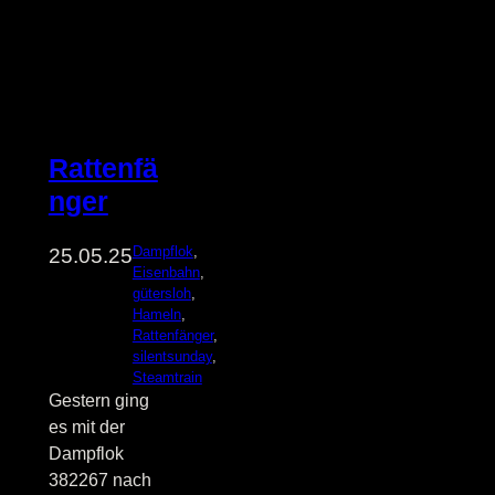
Rattenfä
nger
Dampflok
, 
25.05.25
Eisenbahn
, 
gütersloh
, 
Hameln
, 
Rattenfänger
, 
silentsunday
, 
Steamtrain
Gestern ging
es mit der
Dampflok
382267 nach