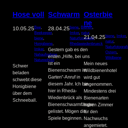
Schwarm
Osterbie
Hose voll
ne
biene
, 
Bienen
, 
Bee
, 
28.04.25
10.05.25
Imker
, 
natur
, 
Beekeeper
, 
biene
, 
Imker
,
21.04.25
Naturfotografie
, 
biene
, 
natur
, 
Rhedawiedenbrueck
Honigbiene
, 
Naturfotograf
Imker
, 
Gestern gab es den
Ostern
, 
Nahaufnahme
, 
ersten „Hilfe, bei uns
Wildbiene
Naturephoto
ist ein
Mein neues
Schwer
Bienenschwarm im
Wildbienenhotel
beladen
Garten“-Anruf in
wird gut
schwebt diese
diesem Jahr. Ich bin
angenommen.
Honigbiene
hier in Rheda-
Mindestens drei
über dem
Wiedenbrück als
Bienenarten
Schneeball.
Bienenschwarmfänger
haben Zimmer
gelistet. Mögen die
für den
Spiele beginnen.
Nachwuchs
angemietet.