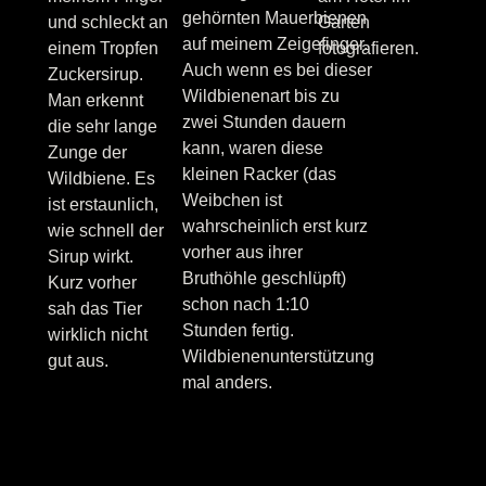
gehörnten Mauerbienen
und schleckt an
Garten
auf meinem Zeigefinger.
einem Tropfen
fotografieren.
Auch wenn es bei dieser
Zuckersirup.
Wildbienenart bis zu
Man erkennt
zwei Stunden dauern
die sehr lange
kann, waren diese
Zunge der
kleinen Racker (das
Wildbiene. Es
Weibchen ist
ist erstaunlich,
wahrscheinlich erst kurz
wie schnell der
vorher aus ihrer
Sirup wirkt.
Bruthöhle geschlüpft)
Kurz vorher
schon nach 1:10
sah das Tier
Stunden fertig.
wirklich nicht
Wildbienenunterstützung
gut aus.
mal anders.