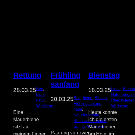
Rettung
Frühling
Bienstag
sanfang
Bee
, 
biene
, 
Bienst
28.03.25
18.03.25
biene
, 
Naturfotograf
Bee
, 
biene
, 
Bienen
, 
20.03.25
natur
, 
Rhedawieden
Frühlingsanfang
, 
Wildbiene
Wildbiene
natur
, 
Eine
Heute konnte
Naturfotografie
, 
Mauerbiene
ich die ersten
Rhedawiedenbruck
, 
sitzt auf
Spring
, 
Wildbiene
Mauerbienen
Paarung von zwei
meinem Finger
am Hotel im