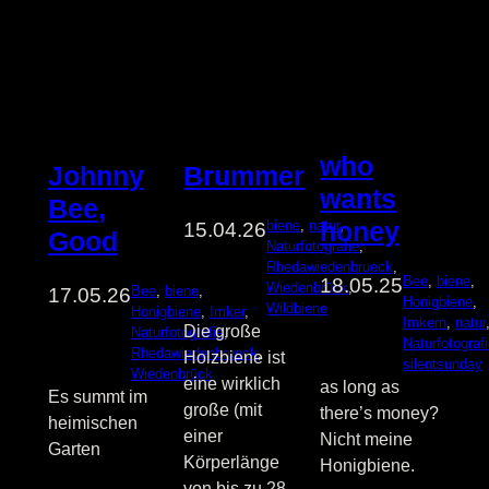
who
Brummer
Johnny
wants
Bee,
honey
biene
, 
natur
, 
15.04.26
Good
Naturfotografie
, 
Rhedawiedenbrueck
, 
Bee
, 
biene
, 
18.05.25
Wiedenbrück
, 
Bee
, 
biene
, 
17.05.26
Honigbiene
, 
Wildbiene
Honigbiene
, 
Imker
, 
Imkern
, 
natur
Die große
Naturfotografie
, 
Naturfotograf
Rhedawiedenbrueck
, 
Holzbiene ist
silentsunday
Wiedenbrück
eine wirklich
as long as
Es summt im
große (mit
there’s money?
heimischen
einer
Nicht meine
Garten
Körperlänge
Honigbiene.
von bis zu 28