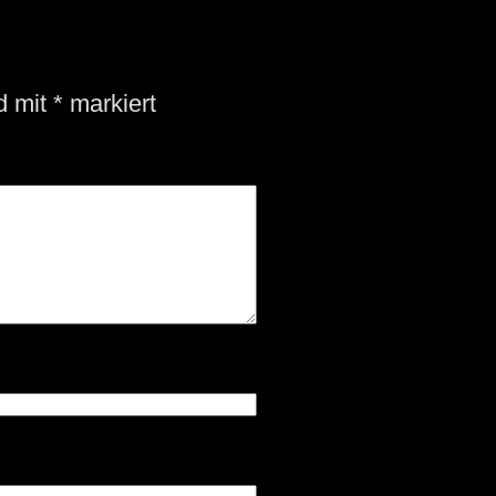
nd mit
*
markiert