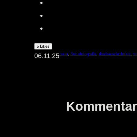
6 Likes
natur
, 
Naturfotografie
, 
rhedawiedenbrück
, 
vo
06.11.25
Kommentar