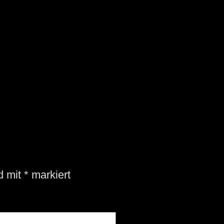
nd mit
*
markiert