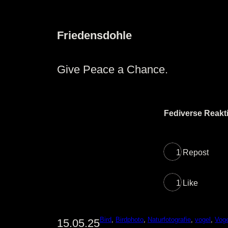
Friedensdohle
Give Peace a Chance.
Fediverse Reakt
1 Repost
1 Like
Bird
, 
Birdphoto
, 
Naturfotografie
, 
vogel
, 
Voge
15.05.25