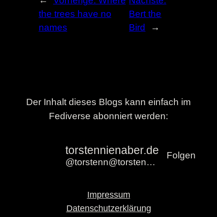
←
Vorherige:
Where
Nächste:
the trees have no
Bert the
names
Bird
→
Der Inhalt dieses Blogs kann einfach im
Fediverse abonniert werden:
torstennienaber.de
Folgen
@torstenn@torstennienaber.de
Impressum
Datenschutzerklärung