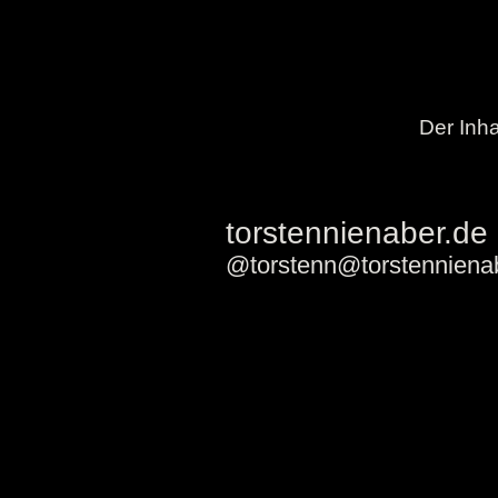
Der Inha
torstennienaber.de
@torstenn@torstenniena