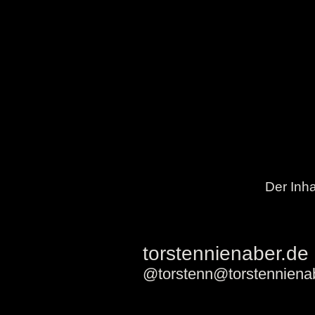
Der Inha
torstennienaber.de
@torstenn@torstenniena