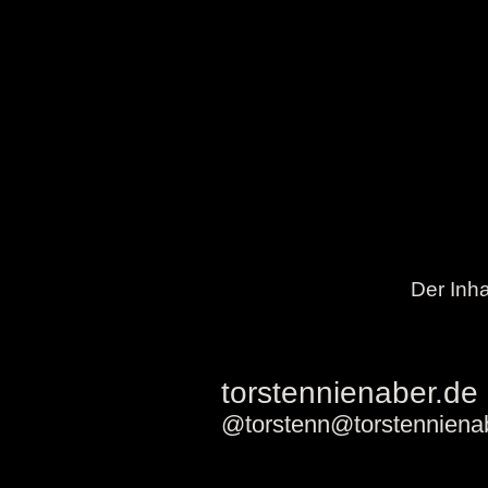
Der Inha
torstennienaber.de
@torstenn@torstenniena