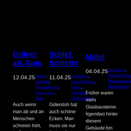
Grüner
Schief,
Motel
als Grau
Schiefer
architektur
, 
04.04.25
Fensterfreita
Bethel
, 
architektur
, 
12.04.25
11.04.25
Rhedawieden
bielefeld
, 
Fensterfreitag
, 
Windowfriday
Fensterfreitag
, 
Friday
, 
Früher waren
Mara
, 
natur
, 
gütersloh
, 
Stille
Windowfriday
mehr
Auch wenn
Gütersloh hat
Glasbausteine.
man ab und an
auch schöne
Irgendwo hinter
Menschen
Ecken. Man
diesem
schreien hört,
muss sie nur
Gebäude bin