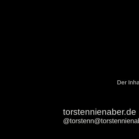
Der Inha
torstennienaber.de
@torstenn@torstenniena