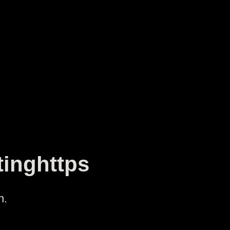
tinghttps
n.