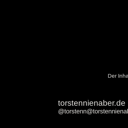
Der Inha
torstennienaber.de
@torstenn@torstenniena